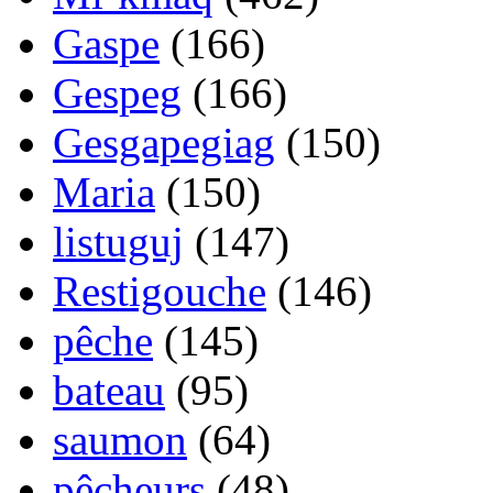
Gaspe
(166)
Gespeg
(166)
Gesgapegiag
(150)
Maria
(150)
listuguj
(147)
Restigouche
(146)
pêche
(145)
bateau
(95)
saumon
(64)
pêcheurs
(48)