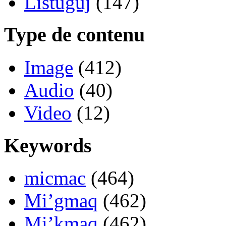
Listuguj
(147)
Type de contenu
Image
(412)
Audio
(40)
Video
(12)
Keywords
micmac
(464)
Mi’gmaq
(462)
Mi’kmaq
(462)