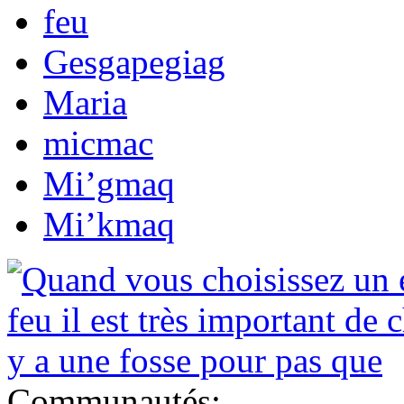
feu
Gesgapegiag
Maria
micmac
Mi’gmaq
Mi’kmaq
Communautés: