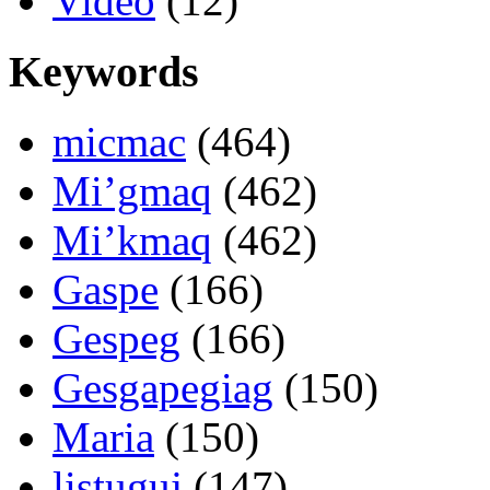
Video
(12)
Keywords
micmac
(464)
Mi’gmaq
(462)
Mi’kmaq
(462)
Gaspe
(166)
Gespeg
(166)
Gesgapegiag
(150)
Maria
(150)
listuguj
(147)