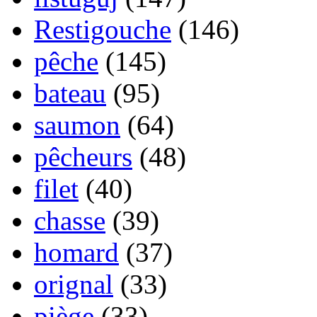
Restigouche
(146)
pêche
(145)
bateau
(95)
saumon
(64)
pêcheurs
(48)
filet
(40)
chasse
(39)
homard
(37)
orignal
(33)
piège
(33)