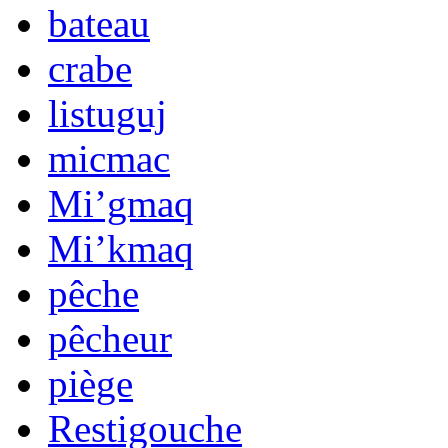
bateau
crabe
listuguj
micmac
Mi’gmaq
Mi’kmaq
pêche
pêcheur
piège
Restigouche