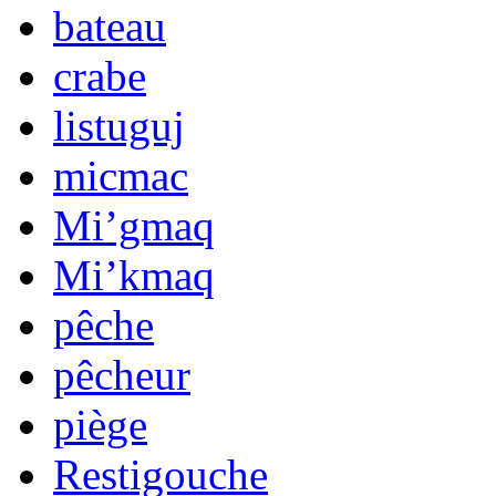
bateau
crabe
listuguj
micmac
Mi’gmaq
Mi’kmaq
pêche
pêcheur
piège
Restigouche