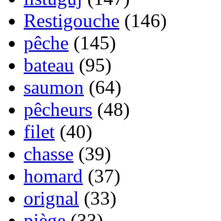
Restigouche
(146)
pêche
(145)
bateau
(95)
saumon
(64)
pêcheurs
(48)
filet
(40)
chasse
(39)
homard
(37)
orignal
(33)
piège
(33)