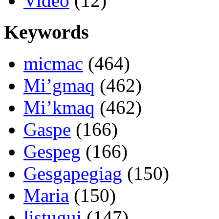
Video
(12)
Keywords
micmac
(464)
Mi’gmaq
(462)
Mi’kmaq
(462)
Gaspe
(166)
Gespeg
(166)
Gesgapegiag
(150)
Maria
(150)
listuguj
(147)