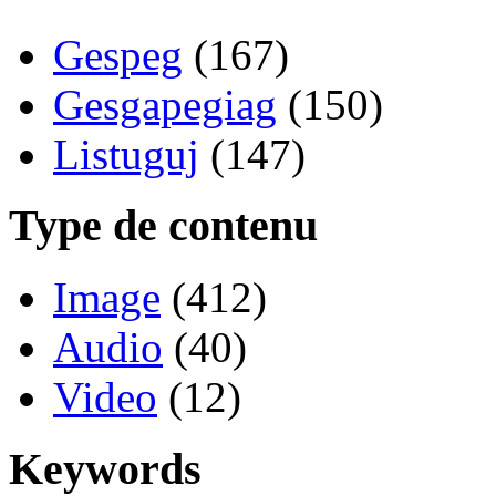
Gespeg
(167)
Gesgapegiag
(150)
Listuguj
(147)
Type de contenu
Image
(412)
Audio
(40)
Video
(12)
Keywords