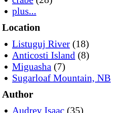
plus...
Location
Listuguj River
(18)
Anticosti Island
(8)
Miguasha
(7)
Sugarloaf Mountain, NB
Author
Audrey Isaac
(35)