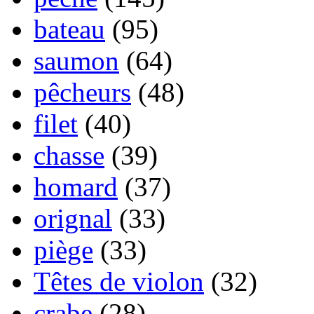
bateau
(95)
saumon
(64)
pêcheurs
(48)
filet
(40)
chasse
(39)
homard
(37)
orignal
(33)
piège
(33)
Têtes de violon
(32)
crabe
(28)