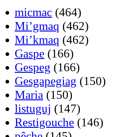
micmac
(464)
Mi’gmaq
(462)
Mi’kmaq
(462)
Gaspe
(166)
Gespeg
(166)
Gesgapegiag
(150)
Maria
(150)
listuguj
(147)
Restigouche
(146)
pêche
(145)