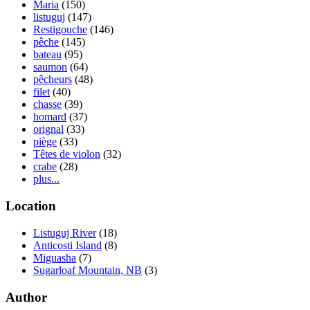
Maria
(150)
listuguj
(147)
Restigouche
(146)
pêche
(145)
bateau
(95)
saumon
(64)
pêcheurs
(48)
filet
(40)
chasse
(39)
homard
(37)
orignal
(33)
piège
(33)
Têtes de violon
(32)
crabe
(28)
plus...
Location
Listuguj River
(18)
Anticosti Island
(8)
Miguasha
(7)
Sugarloaf Mountain, NB
(3)
Author