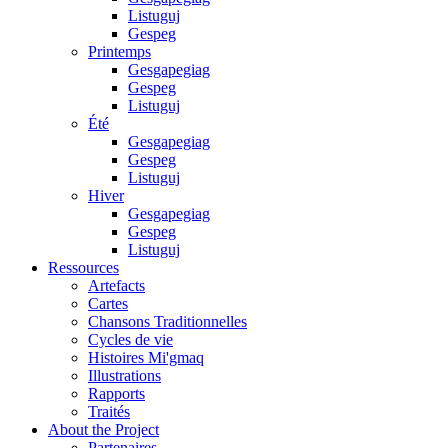
Listuguj
Gespeg
Printemps
Gesgapegiag
Gespeg
Listuguj
Été
Gesgapegiag
Gespeg
Listuguj
Hiver
Gesgapegiag
Gespeg
Listuguj
Ressources
Artefacts
Cartes
Chansons Traditionnelles
Cycles de vie
Histoires Mi'gmaq
Illustrations
Rapports
Traités
About the Project
Partenaires