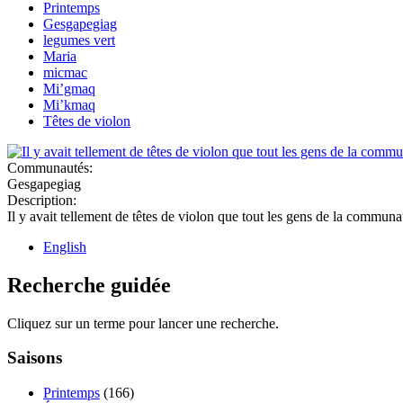
Printemps
Gesgapegiag
legumes vert
Maria
micmac
Mi’gmaq
Mi’kmaq
Têtes de violon
Communautés:
Gesgapegiag
Description:
Il y avait tellement de têtes de violon que tout les gens de la communa
English
Recherche guidée
Cliquez sur un terme pour lancer une recherche.
Saisons
Printemps
(166)