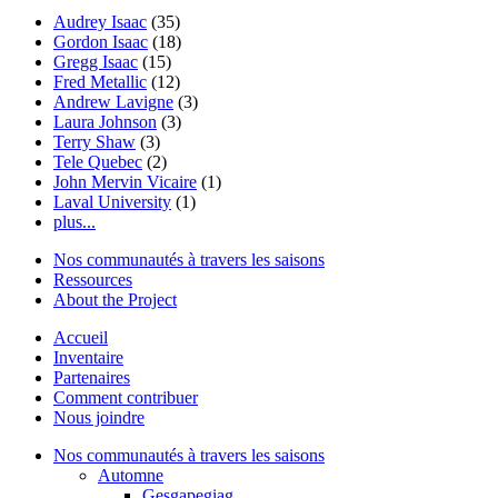
Audrey Isaac
(35)
Gordon Isaac
(18)
Gregg Isaac
(15)
Fred Metallic
(12)
Andrew Lavigne
(3)
Laura Johnson
(3)
Terry Shaw
(3)
Tele Quebec
(2)
John Mervin Vicaire
(1)
Laval University
(1)
plus...
Nos communautés à travers les saisons
Ressources
About the Project
Accueil
Inventaire
Partenaires
Comment contribuer
Nous joindre
Nos communautés à travers les saisons
Automne
Gesgapegiag