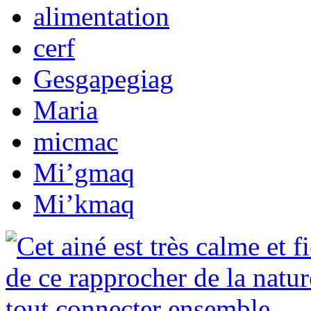
alimentation
cerf
Gesgapegiag
Maria
micmac
Mi’gmaq
Mi’kmaq