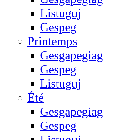
Listuguj
Gespeg
Printemps
Gesgapegiag
Gespeg
Listuguj
Été
Gesgapegiag
Gespeg
Listuguj