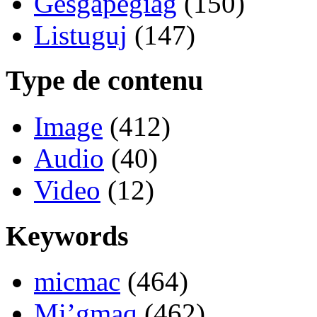
Gesgapegiag
(150)
Listuguj
(147)
Type de contenu
Image
(412)
Audio
(40)
Video
(12)
Keywords
micmac
(464)
Mi’gmaq
(462)