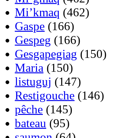
Mi’kmaq
(462)
Gaspe
(166)
Gespeg
(166)
Gesgapegiag
(150)
Maria
(150)
listuguj
(147)
Restigouche
(146)
pêche
(145)
bateau
(95)
saumon
(64)