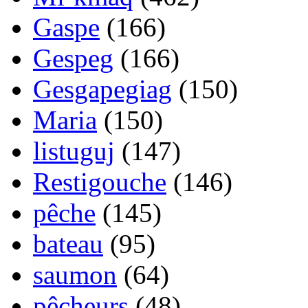
Gaspe
(166)
Gespeg
(166)
Gesgapegiag
(150)
Maria
(150)
listuguj
(147)
Restigouche
(146)
pêche
(145)
bateau
(95)
saumon
(64)
pêcheurs
(48)