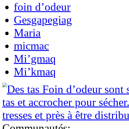
foin d’odeur
Gesgapegiag
Maria
micmac
Mi’gmaq
Mi’kmaq
Communautés: