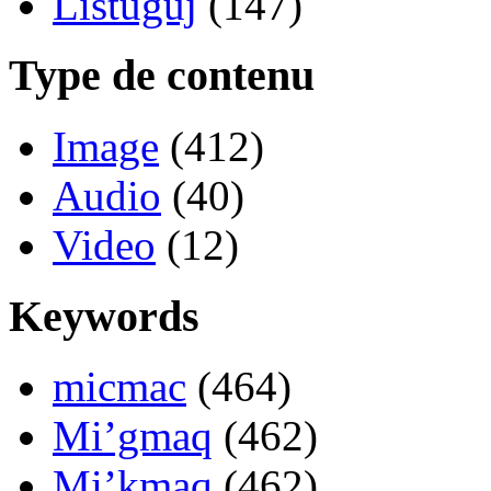
Listuguj
(147)
Type de contenu
Image
(412)
Audio
(40)
Video
(12)
Keywords
micmac
(464)
Mi’gmaq
(462)
Mi’kmaq
(462)