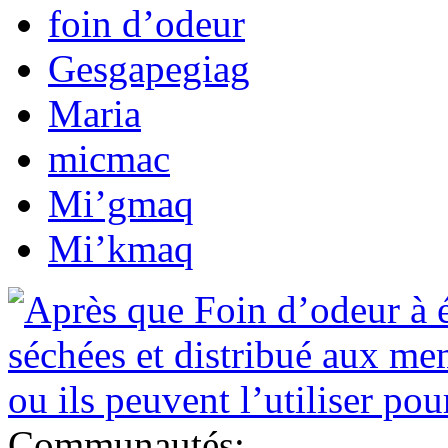
foin d’odeur
Gesgapegiag
Maria
micmac
Mi’gmaq
Mi’kmaq
Communautés: