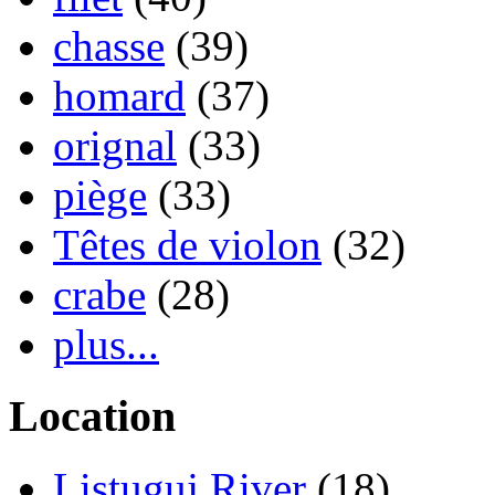
chasse
(39)
homard
(37)
orignal
(33)
piège
(33)
Têtes de violon
(32)
crabe
(28)
plus...
Location
Listuguj River
(18)