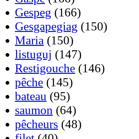
Gespeg
(166)
Gesgapegiag
(150)
Maria
(150)
listuguj
(147)
Restigouche
(146)
pêche
(145)
bateau
(95)
saumon
(64)
pêcheurs
(48)
filet
(40)