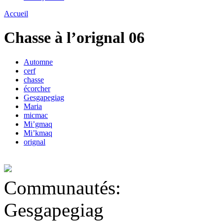
Accueil
Chasse à l’orignal 06
Automne
cerf
chasse
écorcher
Gesgapegiag
Maria
micmac
Mi’gmaq
Mi’kmaq
orignal
Communautés:
Gesgapegiag