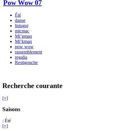
Pow Wow 07
Été
danse
listuguj
micmac
Mi’gmaq
Mi’kmaq
pow wow
rassemblement
regalia
Restigouche
Recherche courante
[×]
Saisons
: Été
[×]