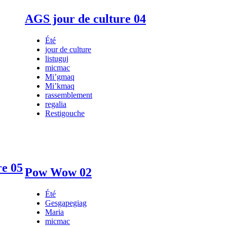
AGS jour de culture 04
Été
jour de culture
listuguj
micmac
Mi’gmaq
Mi’kmaq
rassemblement
regalia
Restigouche
re 05
Pow Wow 02
Été
Gesgapegiag
Maria
micmac