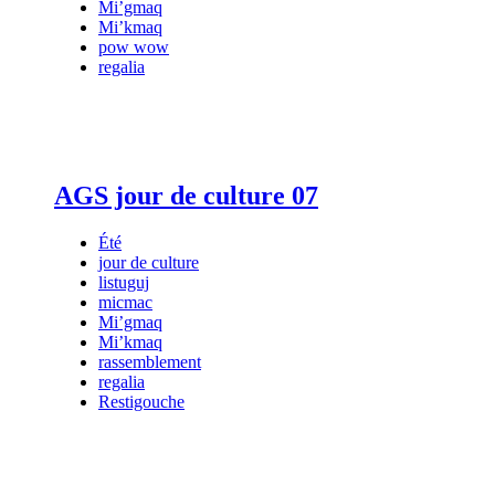
Mi’gmaq
Mi’kmaq
pow wow
regalia
AGS jour de culture 07
Été
jour de culture
listuguj
micmac
Mi’gmaq
Mi’kmaq
rassemblement
regalia
Restigouche