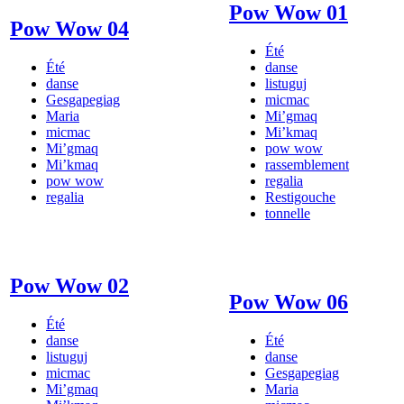
Pow Wow 01
Pow Wow 04
Été
Été
danse
danse
listuguj
Gesgapegiag
micmac
Maria
Mi’gmaq
micmac
Mi’kmaq
Mi’gmaq
pow wow
Mi’kmaq
rassemblement
pow wow
regalia
regalia
Restigouche
tonnelle
Pow Wow 02
Pow Wow 06
Été
danse
Été
listuguj
danse
micmac
Gesgapegiag
Mi’gmaq
Maria