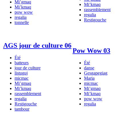
Mi’gmaq
Mi’kmaq
Mi’kmaq
rassemblement
pow wow
regalia
regalia
Restigouche
tonnelle
AGS jour de culture 06
Pow Wow 03
Été
batteurs
Été
jour de culture
danse
listuguj
Gesgapegiag
micmac
Maria
Mi’gmaq
micmac
Mi’kmaq
Mi’gmaq
rassemblement
Mi’kmaq
regalia
pow wow
Restigouche
regalia
tambour