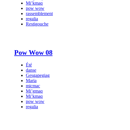
Mi’kmaq
pow wow
rassemblement
regalia
Restigouche
Pow Wow 08
Été
danse
Gesgapegiag
Maria
micmac
Mi’gmaq
Mi’kmaq
pow wow
regalia