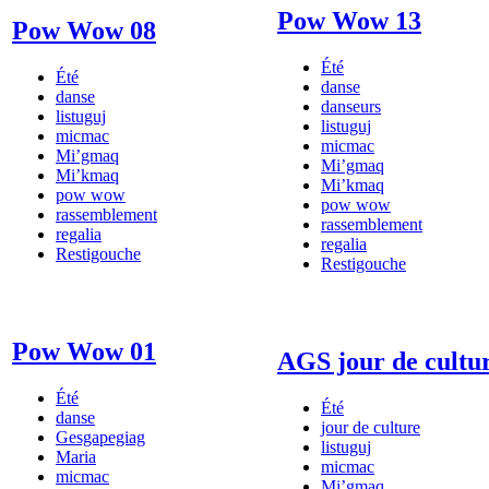
Pow Wow 13
Pow Wow 08
Été
Été
danse
danse
danseurs
listuguj
listuguj
micmac
micmac
Mi’gmaq
Mi’gmaq
Mi’kmaq
Mi’kmaq
pow wow
pow wow
rassemblement
rassemblement
regalia
regalia
Restigouche
Restigouche
Pow Wow 01
AGS jour de cultu
Été
Été
danse
jour de culture
Gesgapegiag
listuguj
Maria
micmac
micmac
Mi’gmaq