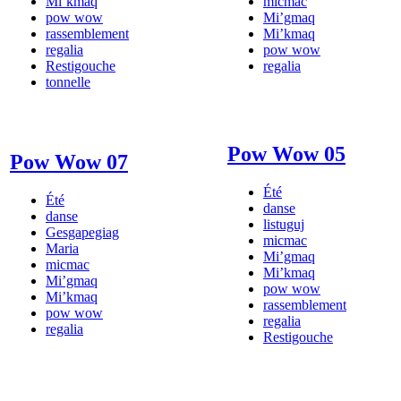
Mi’kmaq
micmac
pow wow
Mi’gmaq
rassemblement
Mi’kmaq
regalia
pow wow
Restigouche
regalia
tonnelle
Pow Wow 05
Pow Wow 07
Été
Été
danse
danse
listuguj
Gesgapegiag
micmac
Maria
Mi’gmaq
micmac
Mi’kmaq
Mi’gmaq
pow wow
Mi’kmaq
rassemblement
pow wow
regalia
regalia
Restigouche