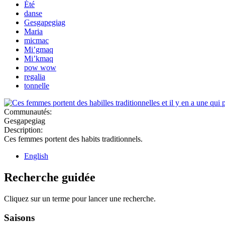
Été
danse
Gesgapegiag
Maria
micmac
Mi’gmaq
Mi’kmaq
pow wow
regalia
tonnelle
Communautés:
Gesgapegiag
Description:
Ces femmes portent des habits traditionnels.
English
Recherche guidée
Cliquez sur un terme pour lancer une recherche.
Saisons