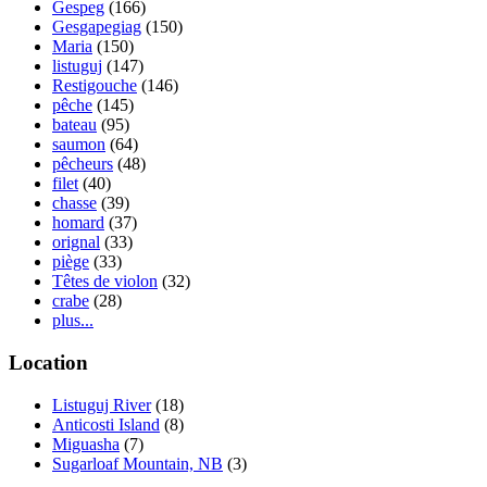
Gespeg
(166)
Gesgapegiag
(150)
Maria
(150)
listuguj
(147)
Restigouche
(146)
pêche
(145)
bateau
(95)
saumon
(64)
pêcheurs
(48)
filet
(40)
chasse
(39)
homard
(37)
orignal
(33)
piège
(33)
Têtes de violon
(32)
crabe
(28)
plus...
Location
Listuguj River
(18)
Anticosti Island
(8)
Miguasha
(7)
Sugarloaf Mountain, NB
(3)