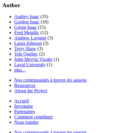
Author
Audrey Isaac
(35)
Gordon Isaac
(18)
Gregg Isaac
(15)
Fred Metallic
(12)
Andrew Lavigne
(3)
Laura Johnson
(3)
Terry Shaw
(3)
Tele Quebec
(2)
John Mervin Vicaire
(1)
Laval University
(1)
plus...
Nos communautés à travers les saisons
Ressources
About the Project
Accueil
Inventaire
Partenaires
Comment contribuer
Nous joindre
Nos communautés à travers les saisons