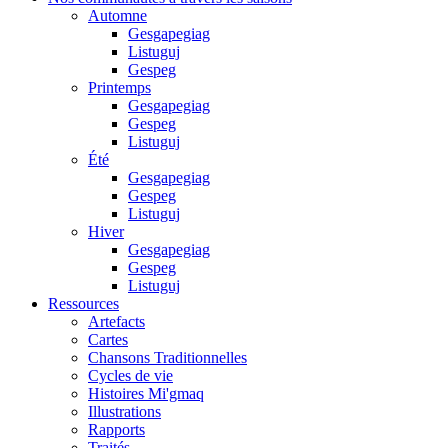
Automne
Gesgapegiag
Listuguj
Gespeg
Printemps
Gesgapegiag
Gespeg
Listuguj
Été
Gesgapegiag
Gespeg
Listuguj
Hiver
Gesgapegiag
Gespeg
Listuguj
Ressources
Artefacts
Cartes
Chansons Traditionnelles
Cycles de vie
Histoires Mi'gmaq
Illustrations
Rapports
Traités