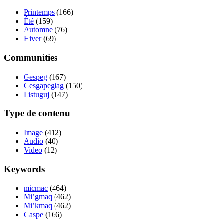
Printemps
(166)
Été
(159)
Automne
(76)
Hiver
(69)
Communities
Gespeg
(167)
Gesgapegiag
(150)
Listuguj
(147)
Type de contenu
Image
(412)
Audio
(40)
Video
(12)
Keywords
micmac
(464)
Mi’gmaq
(462)
Mi’kmaq
(462)
Gaspe
(166)