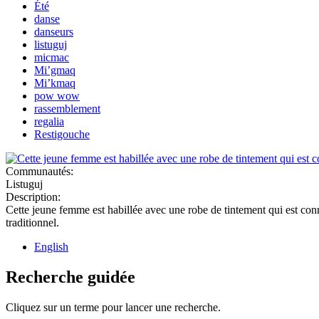
Été
danse
danseurs
listuguj
micmac
Mi’gmaq
Mi’kmaq
pow wow
rassemblement
regalia
Restigouche
Communautés:
Listuguj
Description:
Cette jeune femme est habillée avec une robe de tintement qui est conn
traditionnel.
English
Recherche guidée
Cliquez sur un terme pour lancer une recherche.