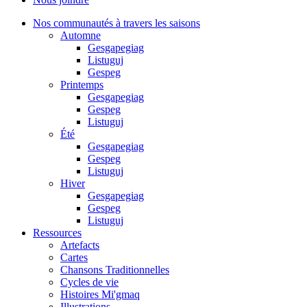
Nos communautés à travers les saisons
Automne
Gesgapegiag
Listuguj
Gespeg
Printemps
Gesgapegiag
Gespeg
Listuguj
Été
Gesgapegiag
Gespeg
Listuguj
Hiver
Gesgapegiag
Gespeg
Listuguj
Ressources
Artefacts
Cartes
Chansons Traditionnelles
Cycles de vie
Histoires Mi'gmaq
Illustrations