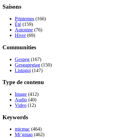
Saisons
Printemps
(166)
Été
(159)
Automne
(76)
Hiver
(69)
Communities
Gespeg
(167)
Gesgapegiag
(150)
Listuguj
(147)
Type de contenu
Image
(412)
Audio
(40)
Video
(12)
Keywords
micmac
(464)
Mi’gmaq
(462)