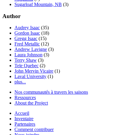
Sugarloaf Mountain, NB
(3)
Author
Audrey Isaac
(35)
Gordon Isaac
(18)
Gregg Isaac
(15)
Fred Metallic
(12)
Andrew Lavigne
(3)
Laura Johnson
(3)
Terry Shaw
(3)
Tele Quebec
(2)
John Mervin Vicaire
(1)
Laval University
(1)
plus...
Nos communautés à travers les saisons
Ressources
About the Project
Accueil
Inventaire
Partenaires
Comment contribuer
Nous joindre