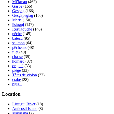
Mi’kmaq
(462)
Gaspe
(166)
Gespeg
(166)
Gesgapegiag
(150)
Maria
(150)
listuguj
(147)
Restigouche
(146)
pêche
(145)
bateau
(95)
saumon
(64)
pêcheurs
(48)
filet
(40)
chasse
(39)
homard
(37)
orignal
(33)
piège
(33)
Têtes de violon
(32)
crabe
(28)
plus...
Location
Listuguj River
(18)
Anticosti Island
(8)
Miguasha
(7)