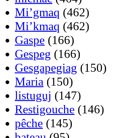
Mi’gmaq
(462)
Mi’kmaq
(462)
Gaspe
(166)
Gespeg
(166)
Gesgapegiag
(150)
Maria
(150)
listuguj
(147)
Restigouche
(146)
pêche
(145)
bateau
(95)