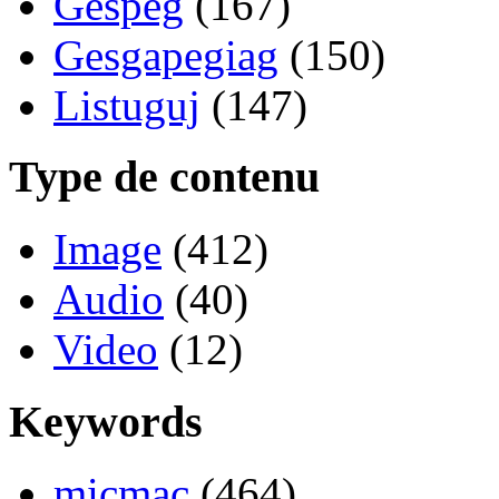
Gespeg
(167)
Gesgapegiag
(150)
Listuguj
(147)
Type de contenu
Image
(412)
Audio
(40)
Video
(12)
Keywords
micmac
(464)