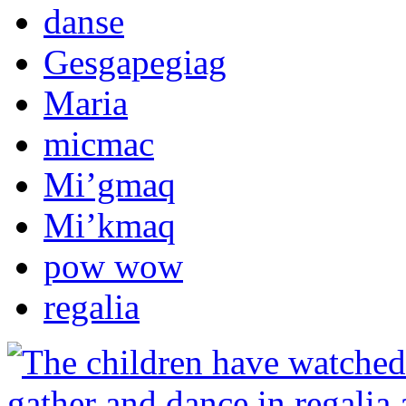
danse
Gesgapegiag
Maria
micmac
Mi’gmaq
Mi’kmaq
pow wow
regalia