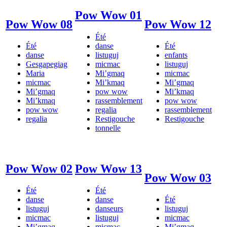
Pow Wow 01
Pow Wow 08
Pow Wow 12
Été
Été
danse
Été
danse
listuguj
enfants
Gesgapegiag
micmac
listuguj
Maria
Mi’gmaq
micmac
micmac
Mi’kmaq
Mi’gmaq
Mi’gmaq
pow wow
Mi’kmaq
Mi’kmaq
rassemblement
pow wow
pow wow
regalia
rassemblement
regalia
Restigouche
Restigouche
tonnelle
Pow Wow 02
Pow Wow 13
Pow Wow 03
Été
Été
danse
danse
Été
listuguj
danseurs
listuguj
micmac
listuguj
micmac
Mi’gmaq
micmac
Mi’gmaq