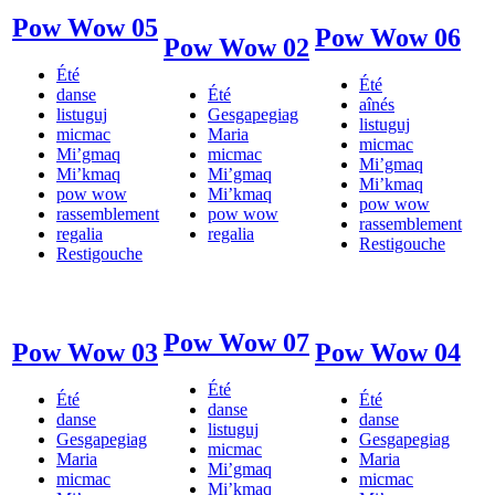
Pow Wow 05
Pow Wow 06
Pow Wow 02
Été
Été
danse
Été
aînés
listuguj
Gesgapegiag
listuguj
micmac
Maria
micmac
Mi’gmaq
micmac
Mi’gmaq
Mi’kmaq
Mi’gmaq
Mi’kmaq
pow wow
Mi’kmaq
pow wow
rassemblement
pow wow
rassemblement
regalia
regalia
Restigouche
Restigouche
Pow Wow 07
Pow Wow 03
Pow Wow 04
Été
Été
Été
danse
danse
danse
listuguj
Gesgapegiag
Gesgapegiag
micmac
Maria
Maria
Mi’gmaq
micmac
micmac
Mi’kmaq