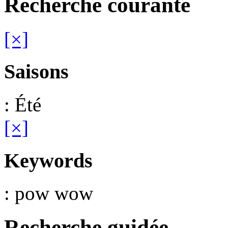
Recherche courante
[×]
Saisons
: Été
[×]
Keywords
: pow wow
Recherche guidée