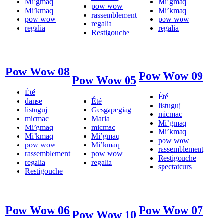
Mi’gmaq
Mi’gmaq
pow wow
Mi’kmaq
Mi’kmaq
rassemblement
pow wow
pow wow
regalia
regalia
regalia
Restigouche
Pow Wow 08
Pow Wow 09
Pow Wow 05
Été
Été
danse
Été
listuguj
listuguj
Gesgapegiag
micmac
micmac
Maria
Mi’gmaq
Mi’gmaq
micmac
Mi’kmaq
Mi’kmaq
Mi’gmaq
pow wow
pow wow
Mi’kmaq
rassemblement
rassemblement
pow wow
Restigouche
regalia
regalia
spectateurs
Restigouche
Pow Wow 06
Pow Wow 07
Pow Wow 10