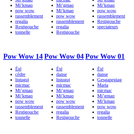
Mi’kmaq
Mi’gmaq
Mi’kmaq
pow wow
Mi’kmaq
pow wow
rassemblement
pow wow
rassemblement
regalia
rassemblement
Restigouche
Restigouche
regalia
spectateurs
tonnelle
Restigouche
Pow Wow 14
Pow Wow 04
Pow Wow 01
Été
Été
Été
cèdre
danse
danse
listuguj
listuguj
Gesgapegiag
micmac
micmac
Maria
Mi’gmaq
Mi’gmaq
micmac
Mi’kmaq
Mi’kmaq
Mi’gmaq
pow wow
pow wow
Mi’kmaq
rassemblement
rassemblement
pow wow
Restigouche
regalia
regalia
tonnelle
Restigouche
tonnelle