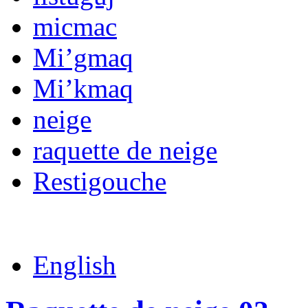
micmac
Mi’gmaq
Mi’kmaq
neige
raquette de neige
Restigouche
English