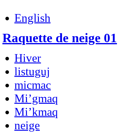
English
Raquette de neige 01
Hiver
listuguj
micmac
Mi’gmaq
Mi’kmaq
neige