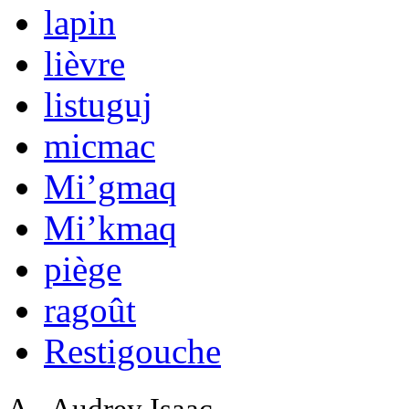
lapin
lièvre
listuguj
micmac
Mi’gmaq
Mi’kmaq
piège
ragoût
Restigouche
A - Audrey Isaac