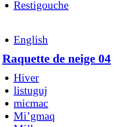
Restigouche
English
Raquette de neige 04
Hiver
listuguj
micmac
Mi’gmaq