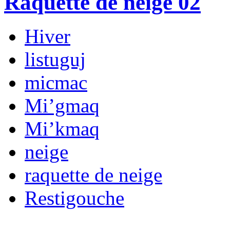
Raquette de neige 02
Hiver
listuguj
micmac
Mi’gmaq
Mi’kmaq
neige
raquette de neige
Restigouche