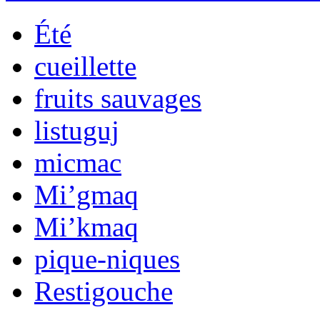
Été
cueillette
fruits sauvages
listuguj
micmac
Mi’gmaq
Mi’kmaq
pique-niques
Restigouche