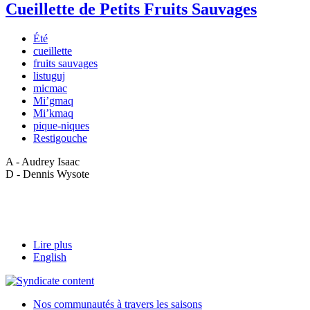
Cueillette de Petits Fruits Sauvages
Été
cueillette
fruits sauvages
listuguj
micmac
Mi’gmaq
Mi’kmaq
pique-niques
Restigouche
A - Audrey Isaac
D - Dennis Wysote
Lire plus
English
Nos communautés à travers les saisons