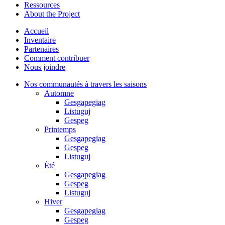
Ressources
About the Project
Accueil
Inventaire
Partenaires
Comment contribuer
Nous joindre
Nos communautés à travers les saisons
Automne
Gesgapegiag
Listuguj
Gespeg
Printemps
Gesgapegiag
Gespeg
Listuguj
Été
Gesgapegiag
Gespeg
Listuguj
Hiver
Gesgapegiag
Gespeg