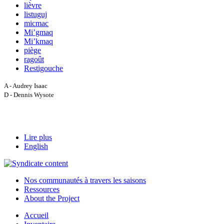
lièvre
listuguj
micmac
Mi’gmaq
Mi’kmaq
piège
ragoût
Restigouche
A - Audrey Isaac
D - Dennis Wysote
Lire plus
English
Nos communautés à travers les saisons
Ressources
About the Project
Accueil