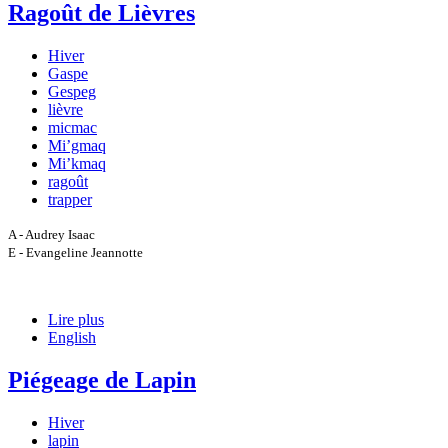
Ragoût de Lièvres
Hiver
Gaspe
Gespeg
lièvre
micmac
Mi’gmaq
Mi’kmaq
ragoût
trapper
A - Audrey Isaac
E - Evangeline Jeannotte
Lire plus
English
Piégeage de Lapin
Hiver
lapin