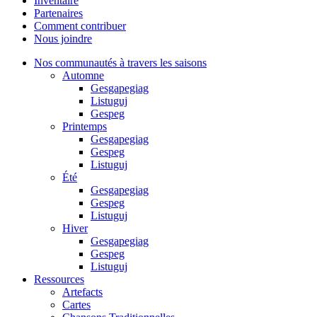
Inventaire
Partenaires
Comment contribuer
Nous joindre
Nos communautés à travers les saisons
Automne
Gesgapegiag
Listuguj
Gespeg
Printemps
Gesgapegiag
Gespeg
Listuguj
Été
Gesgapegiag
Gespeg
Listuguj
Hiver
Gesgapegiag
Gespeg
Listuguj
Ressources
Artefacts
Cartes