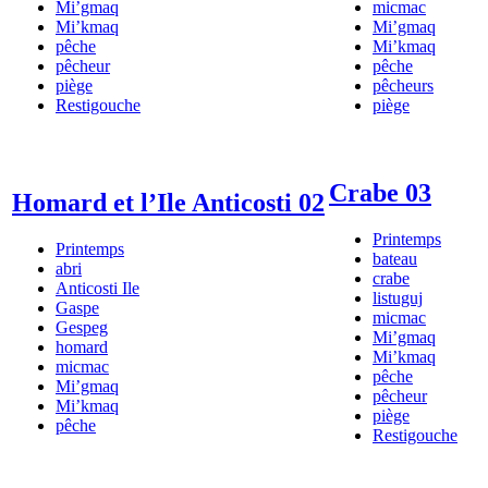
Mi’gmaq
micmac
Mi’kmaq
Mi’gmaq
pêche
Mi’kmaq
pêcheur
pêche
piège
pêcheurs
Restigouche
piège
Crabe 03
Homard et l’Ile Anticosti 02
Printemps
Printemps
bateau
abri
crabe
Anticosti Ile
listuguj
Gaspe
micmac
Gespeg
Mi’gmaq
homard
Mi’kmaq
micmac
pêche
Mi’gmaq
pêcheur
Mi’kmaq
piège
pêche
Restigouche