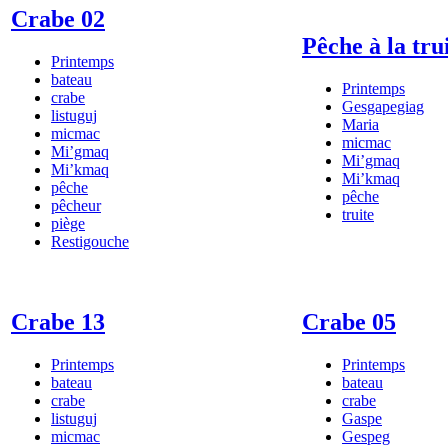
Crabe 02
Pêche à la tru
Printemps
bateau
Printemps
crabe
Gesgapegiag
listuguj
Maria
micmac
micmac
Mi’gmaq
Mi’gmaq
Mi’kmaq
Mi’kmaq
pêche
pêche
pêcheur
truite
piège
Restigouche
Crabe 13
Crabe 05
Printemps
Printemps
bateau
bateau
crabe
crabe
listuguj
Gaspe
micmac
Gespeg