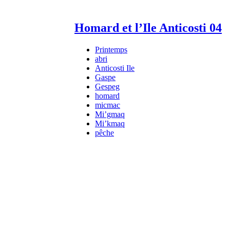
Homard et l’Ile Anticosti 04
Printemps
abri
Anticosti Ile
Gaspe
Gespeg
homard
micmac
Mi’gmaq
Mi’kmaq
pêche