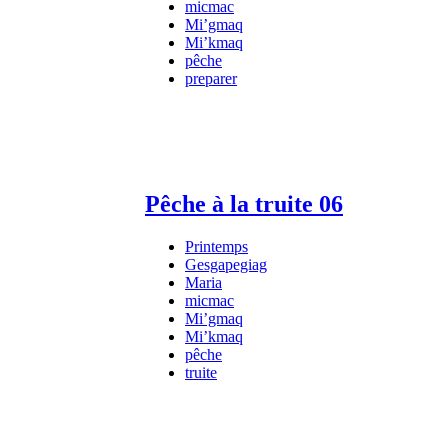
micmac
Mi’gmaq
Mi’kmaq
pêche
preparer
Pêche à la truite 06
Printemps
Gesgapegiag
Maria
micmac
Mi’gmaq
Mi’kmaq
pêche
truite