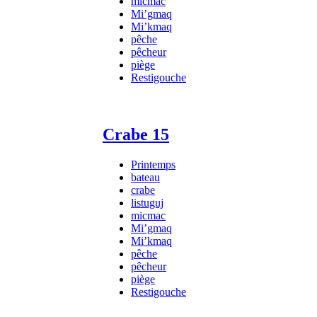
micmac
Mi’gmaq
Mi’kmaq
pêche
pêcheur
piège
Restigouche
Crabe 15
Printemps
bateau
crabe
listuguj
micmac
Mi’gmaq
Mi’kmaq
pêche
pêcheur
piège
Restigouche