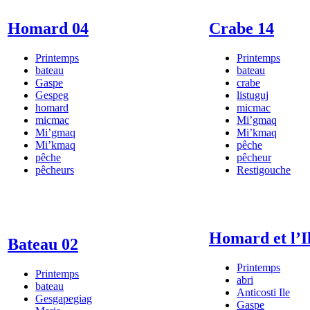
Homard 04
Crabe 14
Printemps
Printemps
bateau
bateau
Gaspe
crabe
Gespeg
listuguj
homard
micmac
micmac
Mi’gmaq
Mi’gmaq
Mi’kmaq
Mi’kmaq
pêche
pêche
pêcheur
pêcheurs
Restigouche
Homard et l’Il
Bateau 02
Printemps
Printemps
abri
bateau
Anticosti Ile
Gesgapegiag
Gaspe