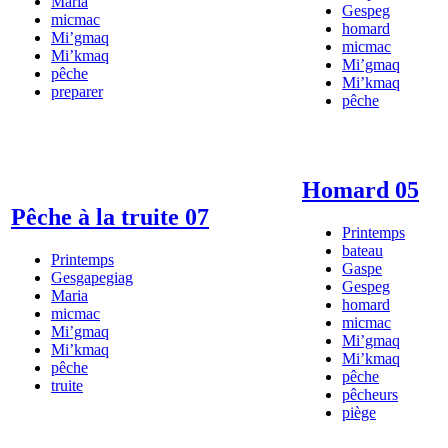
Maria
Gespeg
micmac
homard
Mi’gmaq
micmac
Mi’kmaq
Mi’gmaq
pêche
Mi’kmaq
preparer
pêche
Homard 05
Pêche à la truite 07
Printemps
bateau
Printemps
Gaspe
Gesgapegiag
Gespeg
Maria
homard
micmac
micmac
Mi’gmaq
Mi’gmaq
Mi’kmaq
Mi’kmaq
pêche
pêche
truite
pêcheurs
piège