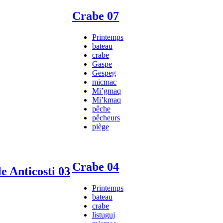
Crabe 07
Printemps
bateau
crabe
Gaspe
Gespeg
micmac
Mi’gmaq
Mi’kmaq
pêche
pêcheurs
piège
Crabe 04
e Anticosti 03
Printemps
bateau
crabe
listuguj