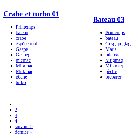
Crabe et turbo 01
Bateau 03
Printemps
bateau
Printemps
crabe
bateau
espèce multi
Gesgapegiag
Gaspe
Maria
Gespeg
micmac
micmac
Mi’gmaq
Mi’gmaq
Mi’kmaq
Mi’kmaq
pêche
pêche
preparer
turbo
1
2
3
4
suivant >
dernier »