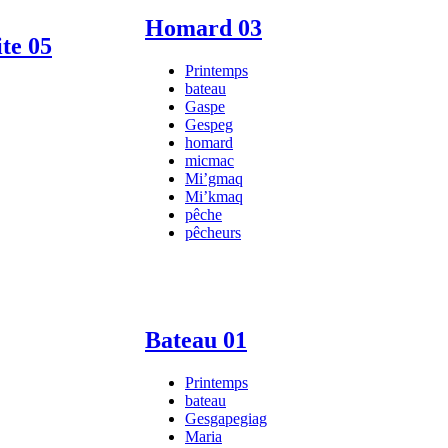
Homard 03
ite 05
Printemps
bateau
Gaspe
Gespeg
homard
micmac
Mi’gmaq
Mi’kmaq
pêche
pêcheurs
Bateau 01
Printemps
bateau
Gesgapegiag
Maria