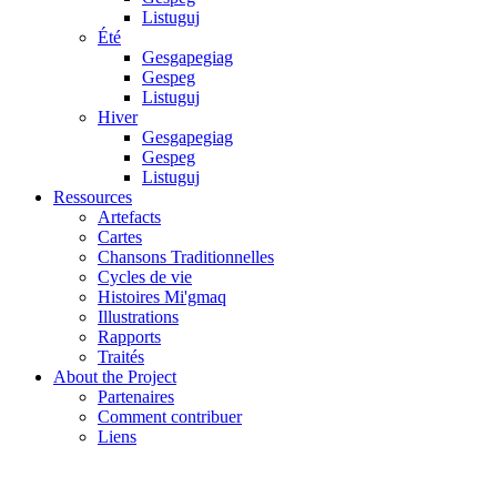
Listuguj
Été
Gesgapegiag
Gespeg
Listuguj
Hiver
Gesgapegiag
Gespeg
Listuguj
Ressources
Artefacts
Cartes
Chansons Traditionnelles
Cycles de vie
Histoires Mi'gmaq
Illustrations
Rapports
Traités
About the Project
Partenaires
Comment contribuer
Liens