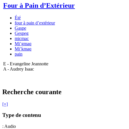
Four à Pain d’Extérieur
Été
four à pain d’extérieur
Gaspe
Gespeg
micmac
Mi’gmaq
Mi’kmaq
pain
E - Evangeline Jeannotte
A - Audrey Isaac
Recherche courante
[×]
Type de contenu
: Audio