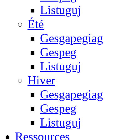
Listuguj
Été
Gesgapegiag
Gespeg
Listuguj
Hiver
Gesgapegiag
Gespeg
Listuguj
Ressources