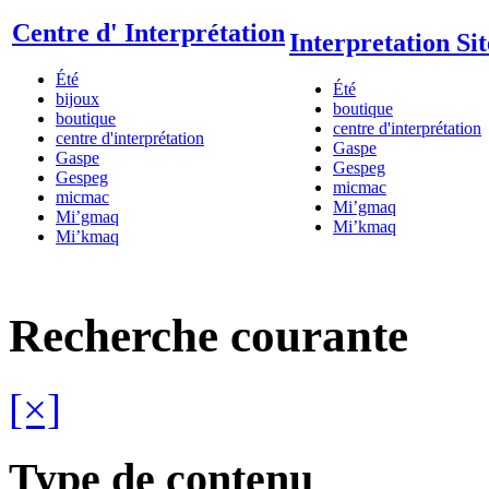
Centre d' Interprétation
Interpretation Sit
Été
Été
bijoux
boutique
boutique
centre d'interprétation
centre d'interprétation
Gaspe
Gaspe
Gespeg
Gespeg
micmac
micmac
Mi’gmaq
Mi’gmaq
Mi’kmaq
Mi’kmaq
Recherche courante
[×]
Type de contenu