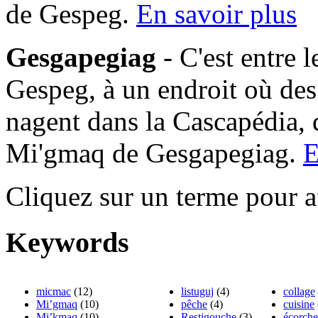
de Gespeg.
En savoir plus
Gesgapegiag
- C'est entre 
Gespeg, à un endroit où des
nagent dans la Cascapédia,
Mi'gmaq de Gesgapegiag.
E
Cliquez sur un terme pour a
Keywords
micmac
(12)
listuguj
(4)
collage
Mi’gmaq
(10)
pêche
(4)
cuisine
Mi’kmaq
(10)
Restigouche
(3)
écorche