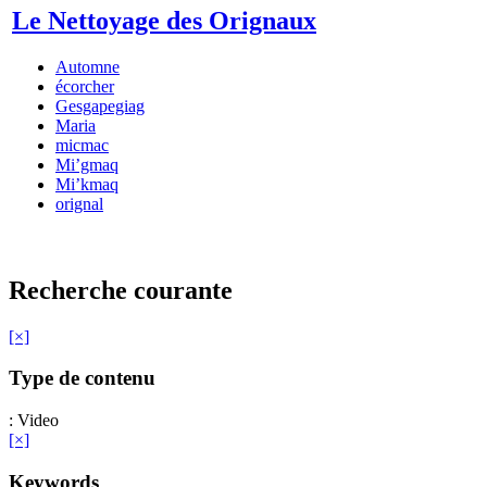
Le Nettoyage des Orignaux
Automne
écorcher
Gesgapegiag
Maria
micmac
Mi’gmaq
Mi’kmaq
orignal
Recherche courante
[×]
Type de contenu
: Video
[×]
Keywords