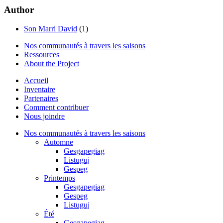
Author
Son Marri David
(1)
Nos communautés à travers les saisons
Ressources
About the Project
Accueil
Inventaire
Partenaires
Comment contribuer
Nous joindre
Nos communautés à travers les saisons
Automne
Gesgapegiag
Listuguj
Gespeg
Printemps
Gesgapegiag
Gespeg
Listuguj
Été
Gesgapegiag