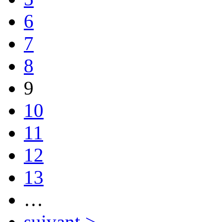
6
7
8
9
10
11
12
13
…
suivant >