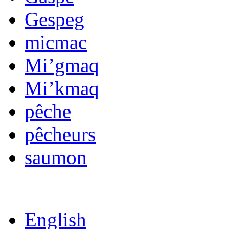
Gespeg
micmac
Mi’gmaq
Mi’kmaq
pêche
pêcheurs
saumon
English