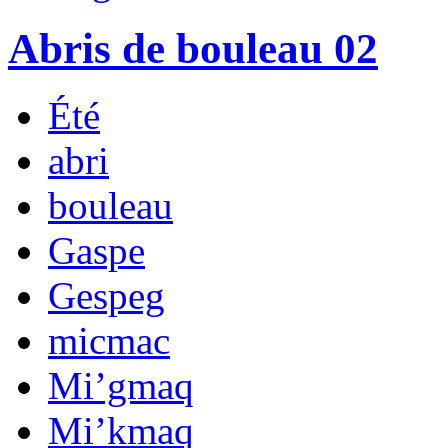
Abris de bouleau 02
Été
abri
bouleau
Gaspe
Gespeg
micmac
Mi’gmaq
Mi’kmaq