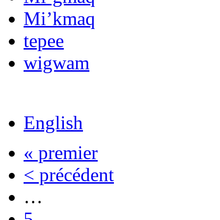
Mi’kmaq
tepee
wigwam
English
« premier
< précédent
…
5