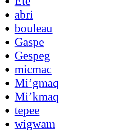
Été
abri
bouleau
Gaspe
Gespeg
micmac
Mi’gmaq
Mi’kmaq
tepee
wigwam