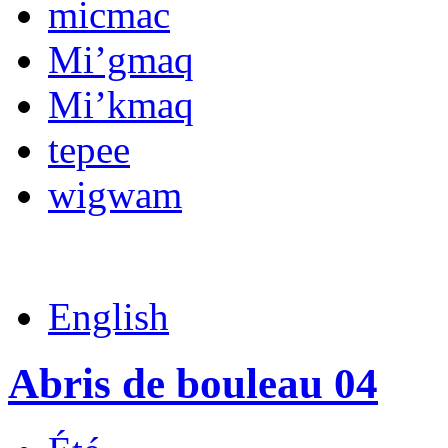
micmac
Mi’gmaq
Mi’kmaq
tepee
wigwam
English
Abris de bouleau 04