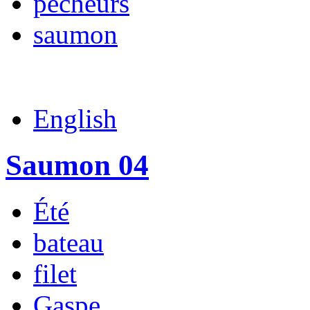
pêcheurs
saumon
English
Saumon 04
Été
bateau
filet
Gaspe