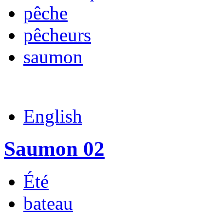
pêche
pêcheurs
saumon
English
Saumon 02
Été
bateau