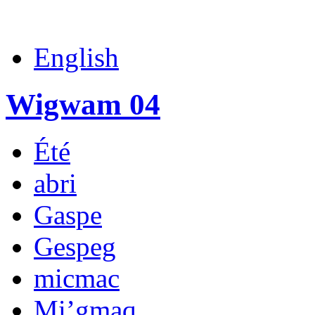
English
Wigwam 04
Été
abri
Gaspe
Gespeg
micmac
Mi’gmaq