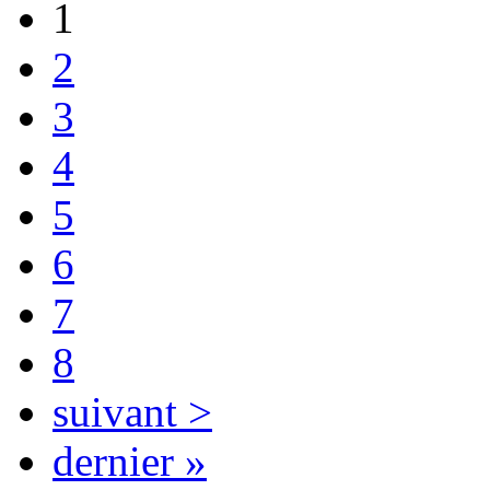
1
2
3
4
5
6
7
8
suivant >
dernier »