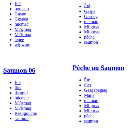
Été
Été
bouleau
Gaspe
Gaspe
Gespeg
Gespeg
micmac
micmac
Mi’gmaq
Mi’gmaq
Mi’kmaq
Mi’kmaq
pêche
tepee
saumon
wigwam
Pêche au Saumon
Saumon 06
Été
Été
filet
filet
Gesgapegiag
listuguj
Maria
micmac
micmac
Mi’gmaq
Mi’gmaq
Mi’kmaq
Mi’kmaq
Restigouche
pêche
saumon
saumon