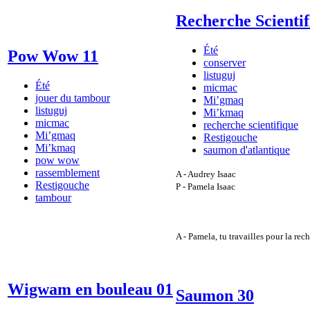
Recherche Scienti
Été
Pow Wow 11
conserver
listuguj
Été
micmac
jouer du tambour
Mi’gmaq
listuguj
Mi’kmaq
micmac
recherche scientifique
Mi’gmaq
Restigouche
Mi’kmaq
saumon d'atlantique
pow wow
rassemblement
A - Audrey Isaac
Restigouche
P - Pamela Isaac
tambour
A - Pamela, tu travailles pour la rec
Wigwam en bouleau 01
Saumon 30