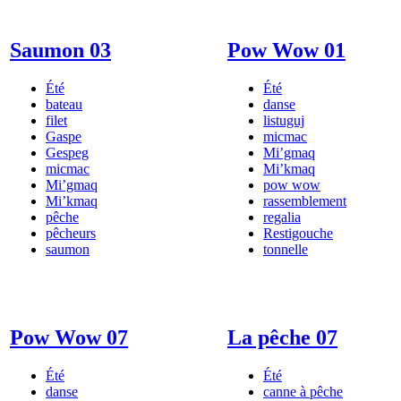
Saumon 03
Pow Wow 01
Été
Été
bateau
danse
filet
listuguj
Gaspe
micmac
Gespeg
Mi’gmaq
micmac
Mi’kmaq
Mi’gmaq
pow wow
Mi’kmaq
rassemblement
pêche
regalia
pêcheurs
Restigouche
saumon
tonnelle
Pow Wow 07
La pêche 07
Été
Été
danse
canne à pêche