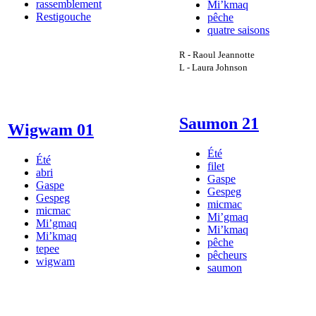
rassemblement
Mi’kmaq
Restigouche
pêche
quatre saisons
R - Raoul Jeannotte
L - Laura Johnson
Saumon 21
Wigwam 01
Été
Été
filet
abri
Gaspe
Gaspe
Gespeg
Gespeg
micmac
micmac
Mi’gmaq
Mi’gmaq
Mi’kmaq
Mi’kmaq
pêche
tepee
pêcheurs
wigwam
saumon