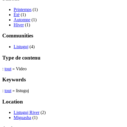
Printemps
(1)
Été
(1)
Automne
(1)
Hiver
(1)
Communities
Listuguj
(4)
Type de contenu
:
tout
» Video
Keywords
:
tout
» listuguj
Location
Listuguj River
(2)
Miguasha
(1)