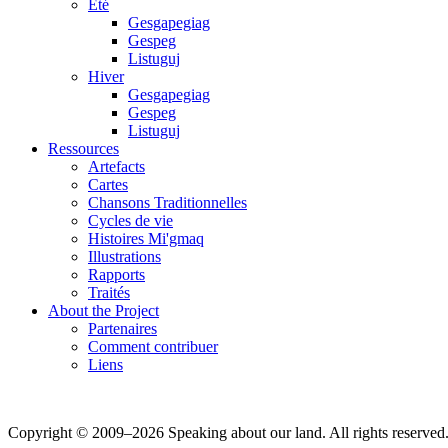
Été
Gesgapegiag
Gespeg
Listuguj
Hiver
Gesgapegiag
Gespeg
Listuguj
Ressources
Artefacts
Cartes
Chansons Traditionnelles
Cycles de vie
Histoires Mi'gmaq
Illustrations
Rapports
Traités
About the Project
Partenaires
Comment contribuer
Liens
Copyright © 2009–2026 Speaking about our land. All rights reserved