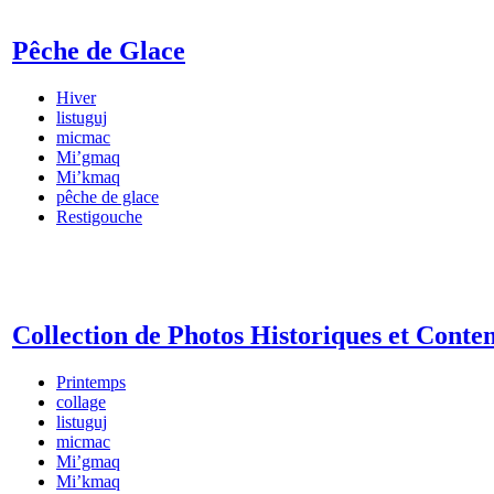
Pêche de Glace
Hiver
listuguj
micmac
Mi’gmaq
Mi’kmaq
pêche de glace
Restigouche
Collection de Photos Historiques et Cont
Printemps
collage
listuguj
micmac
Mi’gmaq
Mi’kmaq