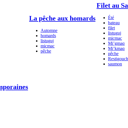
Filet au 
La pêche aux homards
Été
bateau
filet
Automne
listuguj
homards
micmac
listuguj
Mi’gmaq
micmac
Mi’kmaq
pêche
pêche
Restigouc
saumon
emporaines