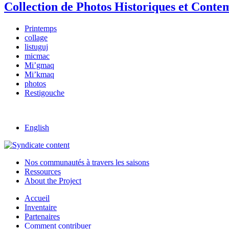
Collection de Photos Historiques et Conte
Printemps
collage
listuguj
micmac
Mi’gmaq
Mi’kmaq
photos
Restigouche
English
Nos communautés à travers les saisons
Ressources
About the Project
Accueil
Inventaire
Partenaires
Comment contribuer