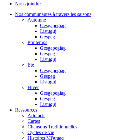
Nous joindre
Nos communautés à travers les saisons
Automne
Gesgapegiag
Listuguj
Gespeg
Printemps
Gesgapegiag
Gespeg
Listuguj
Été
Gesgapegiag
Gespeg
Listuguj
Hiver
Gesgapegiag
Gespeg
Listuguj
Ressources
Artefacts
Cartes
Chansons Traditionnelles
Cycles de vie
Histoires Mi'gmaq