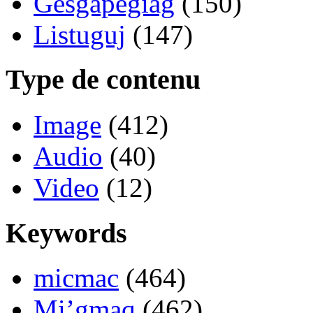
Gesgapegiag
(150)
Listuguj
(147)
Type de contenu
Image
(412)
Audio
(40)
Video
(12)
Keywords
micmac
(464)
Mi’gmaq
(462)