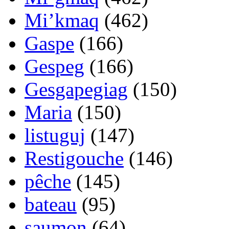
Mi’kmaq
(462)
Gaspe
(166)
Gespeg
(166)
Gesgapegiag
(150)
Maria
(150)
listuguj
(147)
Restigouche
(146)
pêche
(145)
bateau
(95)
saumon
(64)