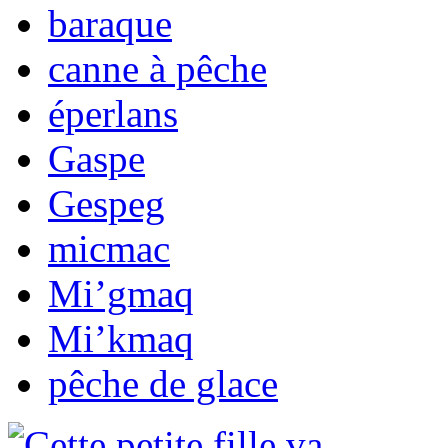
baraque
canne à pêche
éperlans
Gaspe
Gespeg
micmac
Mi’gmaq
Mi’kmaq
pêche de glace