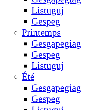
Listuguj
Gespeg
Printemps
Gesgapegiag
Gespeg
Listuguj
Été
Gesgapegiag
Gespeg
Listuguj