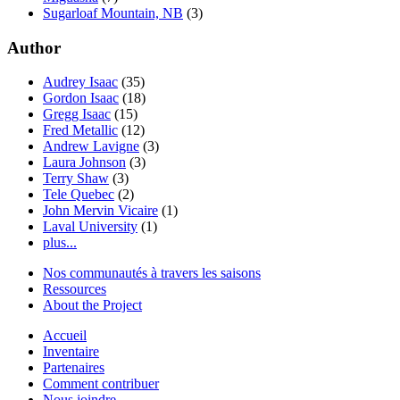
Sugarloaf Mountain, NB
(3)
Author
Audrey Isaac
(35)
Gordon Isaac
(18)
Gregg Isaac
(15)
Fred Metallic
(12)
Andrew Lavigne
(3)
Laura Johnson
(3)
Terry Shaw
(3)
Tele Quebec
(2)
John Mervin Vicaire
(1)
Laval University
(1)
plus...
Nos communautés à travers les saisons
Ressources
About the Project
Accueil
Inventaire
Partenaires
Comment contribuer
Nous joindre