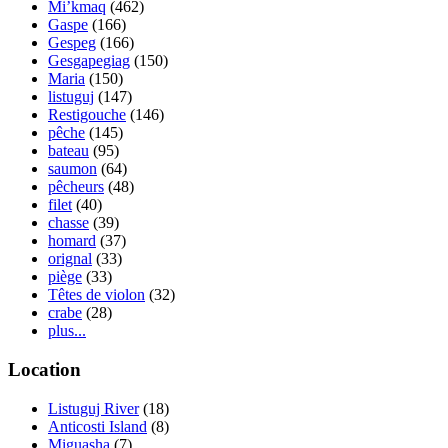
Mi’kmaq
(462)
Gaspe
(166)
Gespeg
(166)
Gesgapegiag
(150)
Maria
(150)
listuguj
(147)
Restigouche
(146)
pêche
(145)
bateau
(95)
saumon
(64)
pêcheurs
(48)
filet
(40)
chasse
(39)
homard
(37)
orignal
(33)
piège
(33)
Têtes de violon
(32)
crabe
(28)
plus...
Location
Listuguj River
(18)
Anticosti Island
(8)
Miguasha
(7)