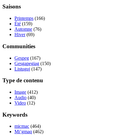
Saisons
Printemps
(166)
Été
(159)
Automne
(76)
Hiver
(69)
Communities
Gespeg
(167)
Gesgapegiag
(150)
Listuguj
(147)
Type de contenu
Image
(412)
Audio
(40)
Video
(12)
Keywords
micmac
(464)
Mi’gmaq
(462)