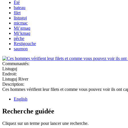
Été
bateau
filet
listuguj
micmac
Mi’gmaq
Mi’kmaq
pêche
Restigouche
saumon
Communautés:
Listuguj
Endroit:
Listuguj River
Description:
Ces hommes vérifient leur filets et comme vous pouvez voir ils ont c
English
Recherche guidée
Cliquez sur un terme pour lancer une recherche.