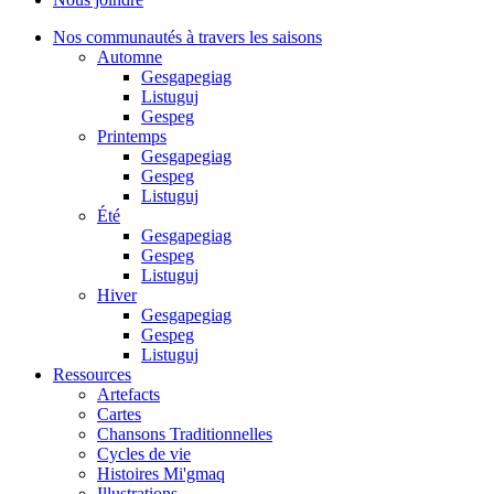
Nos communautés à travers les saisons
Automne
Gesgapegiag
Listuguj
Gespeg
Printemps
Gesgapegiag
Gespeg
Listuguj
Été
Gesgapegiag
Gespeg
Listuguj
Hiver
Gesgapegiag
Gespeg
Listuguj
Ressources
Artefacts
Cartes
Chansons Traditionnelles
Cycles de vie
Histoires Mi'gmaq
Illustrations