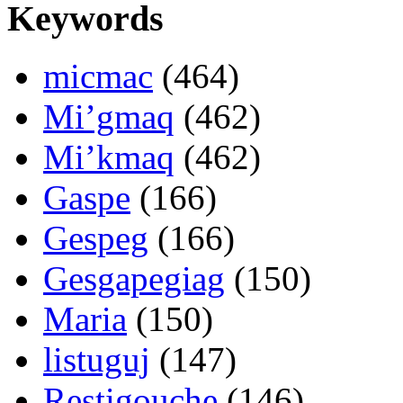
Keywords
micmac
(464)
Mi’gmaq
(462)
Mi’kmaq
(462)
Gaspe
(166)
Gespeg
(166)
Gesgapegiag
(150)
Maria
(150)
listuguj
(147)
Restigouche
(146)