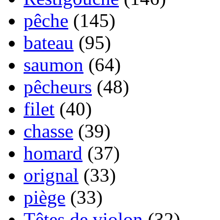
pêche
(145)
bateau
(95)
saumon
(64)
pêcheurs
(48)
filet
(40)
chasse
(39)
homard
(37)
orignal
(33)
piège
(33)
Têtes de violon
(32)