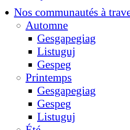
Nos communautés à traver
Automne
Gesgapegiag
Listuguj
Gespeg
Printemps
Gesgapegiag
Gespeg
Listuguj
Été