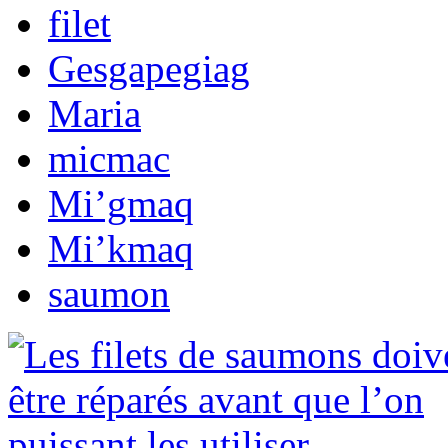
filet
Gesgapegiag
Maria
micmac
Mi’gmaq
Mi’kmaq
saumon