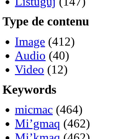
Listuguj
(147)
Type de contenu
Image
(412)
Audio
(40)
Video
(12)
Keywords
micmac
(464)
Mi’gmaq
(462)
Mi’kmaq
(462)