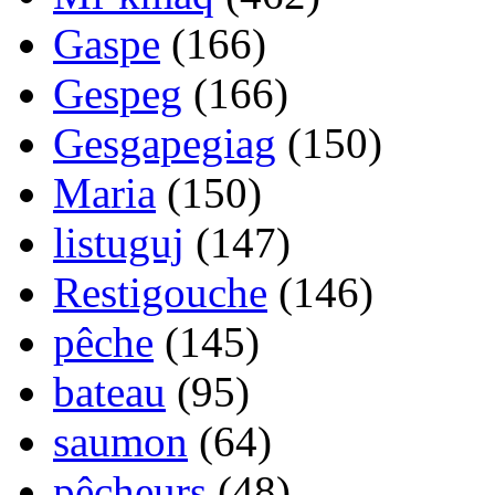
Gaspe
(166)
Gespeg
(166)
Gesgapegiag
(150)
Maria
(150)
listuguj
(147)
Restigouche
(146)
pêche
(145)
bateau
(95)
saumon
(64)
pêcheurs
(48)