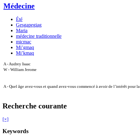
Médecine
Été
Gesgapegiag
Maria
médecine traditionnelle
micmac
Mi’gmaq
Mi’kmaq
A - Audrey Isaac
W - William Jerome
A - Quel âge avez-vous et quand avez-vous commencé à avoir de l’intérêt pour l
Recherche courante
[×]
Keywords