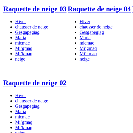
Raquette de neige 03
Raquette de neige 04
Hiver
Hiver
chausser de neige
chausser de neige
Gesgapegiag
Gesgapegiag
Maria
Maria
micmac
micmac
Mi’gmaq
Mi’gmaq
Mi’kmaq
Mi’kmaq
neige
neige
Raquette de neige 02
Hiver
chausser de neige
Gesgapegiag
Maria
micmac
Mi’gmaq
Mi’kmaq
neige