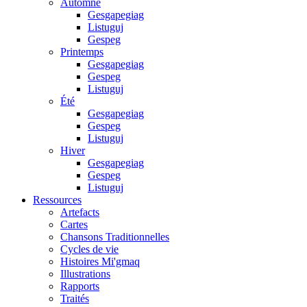
Automne
Gesgapegiag
Listuguj
Gespeg
Printemps
Gesgapegiag
Gespeg
Listuguj
Été
Gesgapegiag
Gespeg
Listuguj
Hiver
Gesgapegiag
Gespeg
Listuguj
Ressources
Artefacts
Cartes
Chansons Traditionnelles
Cycles de vie
Histoires Mi'gmaq
Illustrations
Rapports
Traités