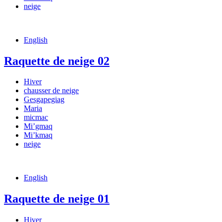
neige
English
Raquette de neige 02
Hiver
chausser de neige
Gesgapegiag
Maria
micmac
Mi’gmaq
Mi’kmaq
neige
English
Raquette de neige 01
Hiver