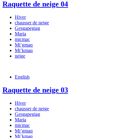
Raquette de neige 04
Hiver
chausser de neige
Gesgapegiag
Maria
micmac
Mi’gmaq
Mi’kmaq
neige
English
Raquette de neige 03
Hiver
chausser de neige
Gesgapegiag
Maria
micmac
Mi’gmaq
Mi’kmaq