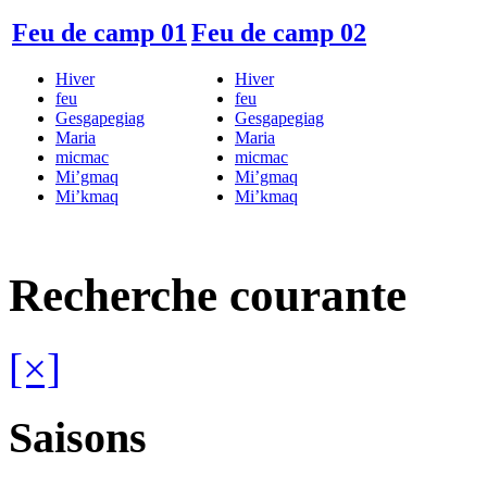
Feu de camp 01
Feu de camp 02
Hiver
Hiver
feu
feu
Gesgapegiag
Gesgapegiag
Maria
Maria
micmac
micmac
Mi’gmaq
Mi’gmaq
Mi’kmaq
Mi’kmaq
Recherche courante
[×]
Saisons