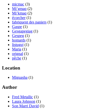
micmac
(3)
Mi’gmaq
(2)
Mi’kmaq
(2)
écorcher
(1)
fabriquent des paniers
(1)
Gaspe
(1)
Gesgapegiag
(1)
Gespeg
(1)
homards
(1)
listuguj
(1)
Maria
(1)
orignal
(1)
pêche
(1)
Location
Miguasha
(1)
Author
Fred Metallic
(1)
Laura Johnson
(1)
Son Marri David
(1)