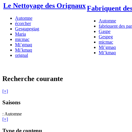
Le Nettoyage des Orignaux
Fabriquent des
Automne
Automne
écorcher
fabriquent des pan
Gesgapegiag
Gaspe
Maria
Gespeg
micmac
micmac
Mi’gmaq
Mi’gmaq
Mi’kmaq
Mi’kmaq
orignal
Recherche courante
[×]
Saisons
: Automne
[×]
Type de contenu