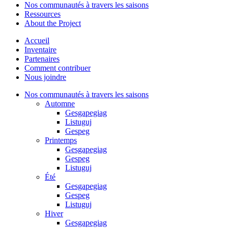
Nos communautés à travers les saisons
Ressources
About the Project
Accueil
Inventaire
Partenaires
Comment contribuer
Nous joindre
Nos communautés à travers les saisons
Automne
Gesgapegiag
Listuguj
Gespeg
Printemps
Gesgapegiag
Gespeg
Listuguj
Été
Gesgapegiag
Gespeg
Listuguj
Hiver
Gesgapegiag