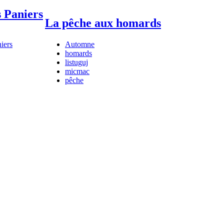
 Paniers
La pêche aux homards
iers
Automne
homards
listuguj
micmac
pêche