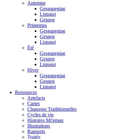
Automne
Gesgapegiag
Listuguj
Gespeg
Printemps
Gesgapegiag
Gespeg
Listuguj
Été
Gesgapegiag
Gespeg
Listuguj
Hiver
Gesgapegiag
Gespeg
Listuguj
Ressources
Artefacts
Cartes
Chansons Traditionnelles
Cycles de vie
Histoires Mi'gmaq
Illustrations
Rapports
Traités