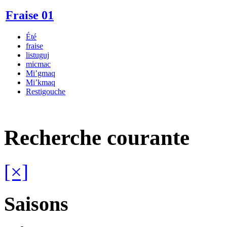
Fraise 01
Été
fraise
listuguj
micmac
Mi’gmaq
Mi’kmaq
Restigouche
Recherche courante
[×]
Saisons