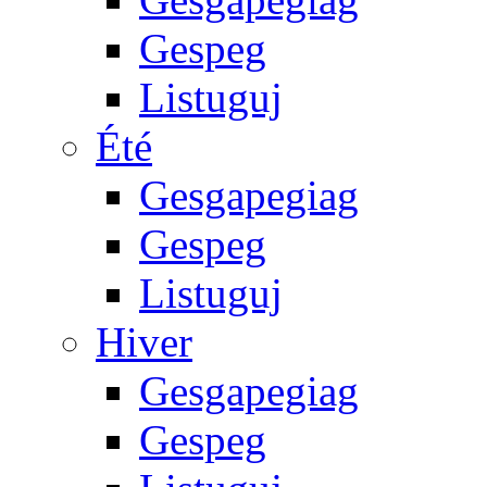
Gespeg
Listuguj
Été
Gesgapegiag
Gespeg
Listuguj
Hiver
Gesgapegiag
Gespeg