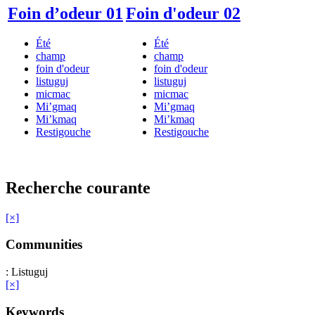
Foin d’odeur 01
Foin d'odeur 02
Été
Été
champ
champ
foin d'odeur
foin d'odeur
listuguj
listuguj
micmac
micmac
Mi’gmaq
Mi’gmaq
Mi’kmaq
Mi’kmaq
Restigouche
Restigouche
Recherche courante
[×]
Communities
: Listuguj
[×]
Keywords