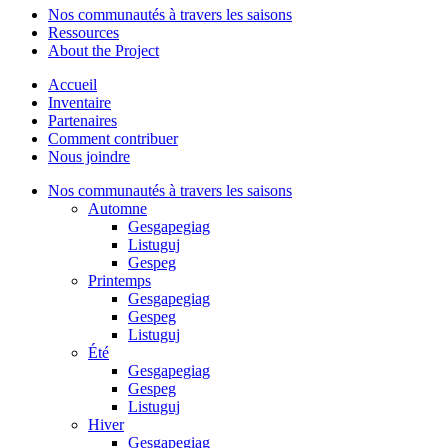
Nos communautés à travers les saisons
Ressources
About the Project
Accueil
Inventaire
Partenaires
Comment contribuer
Nous joindre
Nos communautés à travers les saisons
Automne
Gesgapegiag
Listuguj
Gespeg
Printemps
Gesgapegiag
Gespeg
Listuguj
Été
Gesgapegiag
Gespeg
Listuguj
Hiver
Gesgapegiag