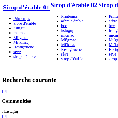
Sirop d'érable 02
Sirop d
Sirop d'érable 01
Printemps
Print
Printemps
arbre d'érable
arbre
arbre d'érable
bec
bec
listuguj
listuguj
listug
micmac
micmac
micm
Mi’gmaq
Mi’gmaq
Mi’g
Mi’kmaq
Mi’kmaq
Mi’k
Restigouche
Restigouche
Rest
sève
sève
sève
sirop d'érable
sirop d'érable
sirop
Recherche courante
[×]
Communities
: Listuguj
[×]