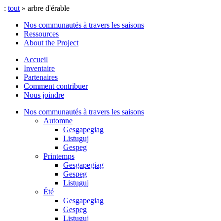
:
tout
» arbre d'érable
Nos communautés à travers les saisons
Ressources
About the Project
Accueil
Inventaire
Partenaires
Comment contribuer
Nous joindre
Nos communautés à travers les saisons
Automne
Gesgapegiag
Listuguj
Gespeg
Printemps
Gesgapegiag
Gespeg
Listuguj
Été
Gesgapegiag
Gespeg
Listuguj