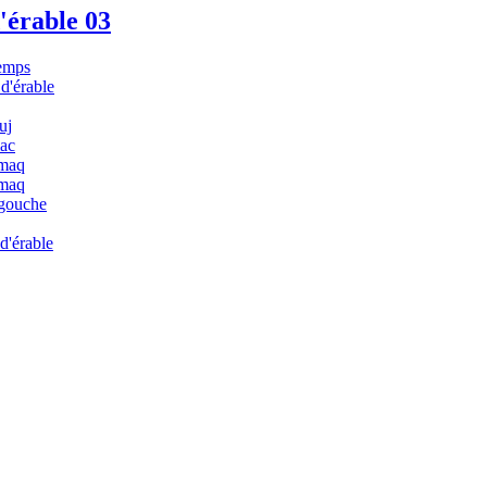
'érable 03
emps
 d'érable
uj
ac
maq
maq
igouche
 d'érable