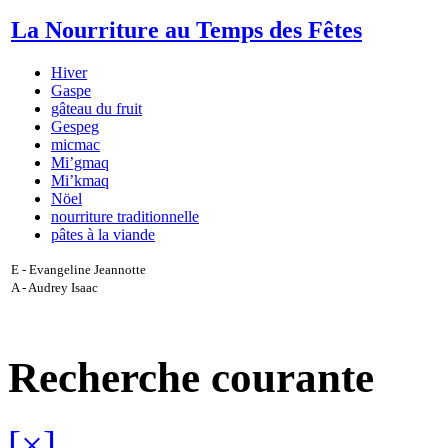
La Nourriture au Temps des Fêtes
Hiver
Gaspe
gâteau du fruit
Gespeg
micmac
Mi’gmaq
Mi’kmaq
Nöel
nourriture traditionnelle
pâtes à la viande
E - Evangeline Jeannotte
A - Audrey Isaac
Recherche courante
[×]