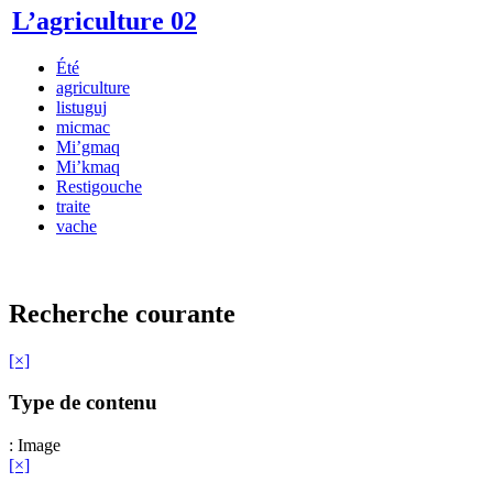
L’agriculture 02
Été
agriculture
listuguj
micmac
Mi’gmaq
Mi’kmaq
Restigouche
traite
vache
Recherche courante
[×]
Type de contenu
: Image
[×]