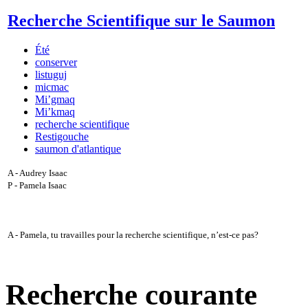
Recherche Scientifique sur le Saumon
Été
conserver
listuguj
micmac
Mi’gmaq
Mi’kmaq
recherche scientifique
Restigouche
saumon d'atlantique
A - Audrey Isaac
P - Pamela Isaac
A - Pamela, tu travailles pour la recherche scientifique, n’est-ce pas?
Recherche courante