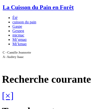
La Cuisson du Pain en Forêt
Été
cuisson du pain
Gaspe
Gespeg
micmac
Mi’gmaq
Mi’kmaq
C - Camille Jeannotte
A - Audrey Isaac
Recherche courante
[×]