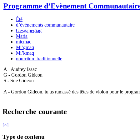
Programme d’Evènement Communautair
Été
d’événements communautaire
Gesgapegiag
Maria
micmac
Mi’gmaq
Mi’kmaq
nourriture traditionnelle
A - Audrey Isaac
G - Gordon Gideon
S - Sue Gideon
A - Gordon Gideon, tu as ramassé des têtes de violon pour le program
Recherche courante
[×]
Type de contenu