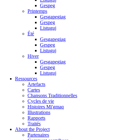
Gespeg
Printemps
Gesgapegiag
Gespeg
Listuguj
Été
Gesgapegiag
Gespeg
Listuguj
Hiver
Gesgapegiag
Gespeg
Listuguj
Ressources
Artefacts
Cartes
Chansons Traditionnelles
Cycles de vie
Histoires Mi'gmaq
Illustrations
Rapports
Traités
About the Project
Partenaires