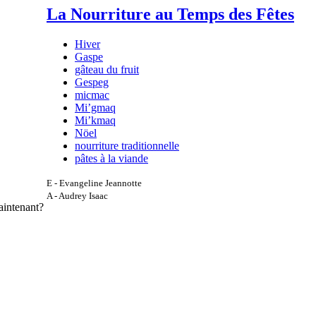
La Nourriture au Temps des Fêtes
Hiver
Gaspe
gâteau du fruit
Gespeg
micmac
Mi’gmaq
Mi’kmaq
Nöel
nourriture traditionnelle
pâtes à la viande
E - Evangeline Jeannotte
A - Audrey Isaac
aintenant?