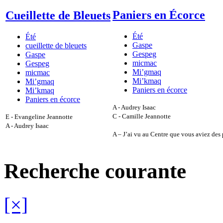
Paniers en Écorce
Cueillette de Bleuets
Été
Été
Gaspe
cueillette de bleuets
Gespeg
Gaspe
micmac
Gespeg
Mi’gmaq
micmac
Mi’kmaq
Mi’gmaq
Paniers en écorce
Mi’kmaq
Paniers en écorce
A - Audrey Isaac
C - Camille Jeannotte
E - Evangeline Jeannotte
A - Audrey Isaac
A – J’ai vu au Centre que vous aviez des p
Recherche courante
[×]