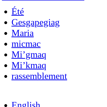
Été
Gesgapegiag
Maria
micmac
Mi’gmaq
Mi’kmaq
rassemblement
English