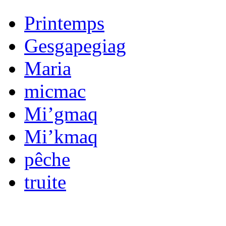
Printemps
Gesgapegiag
Maria
micmac
Mi’gmaq
Mi’kmaq
pêche
truite