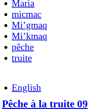
Maria
micmac
Mi’gmaq
Mi’kmaq
pêche
truite
English
Pêche à la truite 09