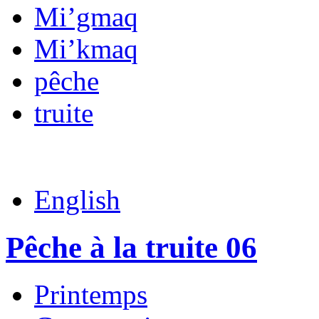
Mi’gmaq
Mi’kmaq
pêche
truite
English
Pêche à la truite 06
Printemps