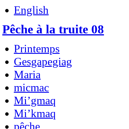
English
Pêche à la truite 08
Printemps
Gesgapegiag
Maria
micmac
Mi’gmaq
Mi’kmaq
pêche