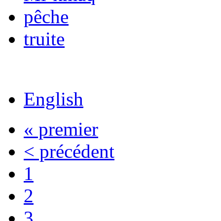
pêche
truite
English
« premier
< précédent
1
2
3