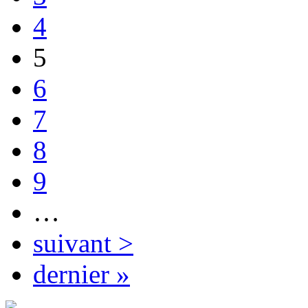
4
5
6
7
8
9
…
suivant >
dernier »