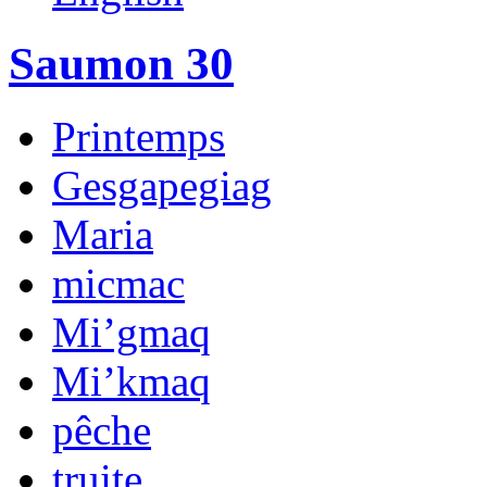
Saumon 30
Printemps
Gesgapegiag
Maria
micmac
Mi’gmaq
Mi’kmaq
pêche
truite