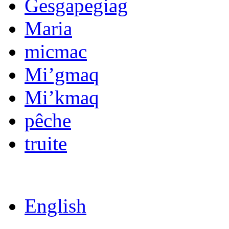
Gesgapegiag
Maria
micmac
Mi’gmaq
Mi’kmaq
pêche
truite
English