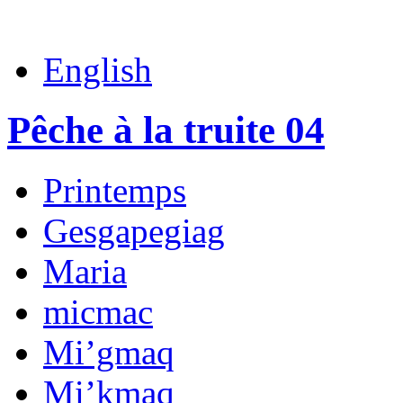
English
Pêche à la truite 04
Printemps
Gesgapegiag
Maria
micmac
Mi’gmaq
Mi’kmaq