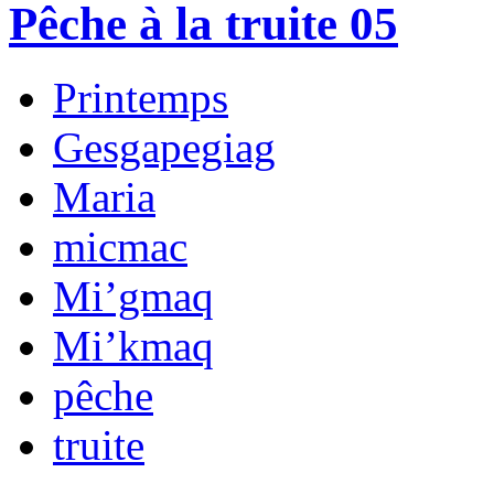
Pêche à la truite 05
Printemps
Gesgapegiag
Maria
micmac
Mi’gmaq
Mi’kmaq
pêche
truite