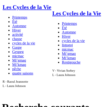
Les Cycles de la Vie
Les Cycles de la Vie
Printemps
Été
Printemps
Automne
Été
Hiver
Automne
activité
Hiver
chasse
cycles de la vie
cycles de la vie
listuguj
Gaspe
micmac
Gespeg
Mi’gmaq
micmac
Mi’kmaq
Mi’gmaq
Restigouche
Mi’kmaq
pêche
V - Vivian Sorbey
quatre saisons
L - Laura Johnson
R - Raoul Jeannotte
L - Laura Johnson