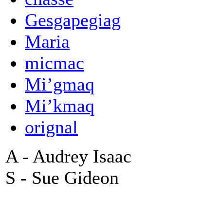
Gesgapegiag
Maria
micmac
Mi’gmaq
Mi’kmaq
orignal
A - Audrey Isaac
S - Sue Gideon