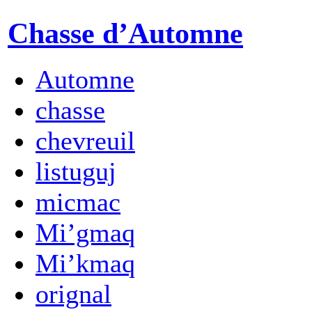
Chasse d’Automne
Automne
chasse
chevreuil
listuguj
micmac
Mi’gmaq
Mi’kmaq
orignal