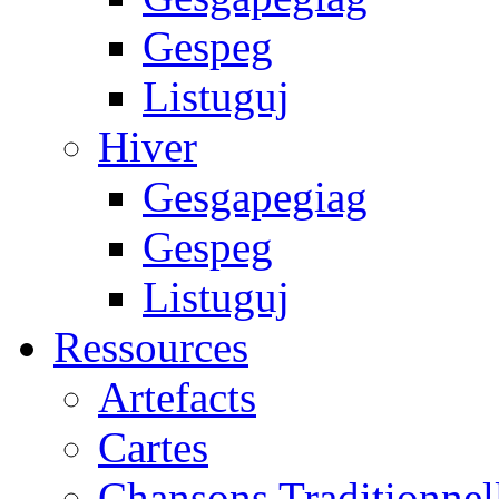
Gespeg
Listuguj
Hiver
Gesgapegiag
Gespeg
Listuguj
Ressources
Artefacts
Cartes
Chansons Traditionnel