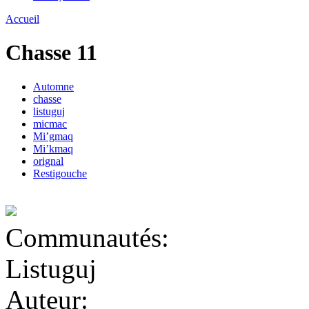
Accueil
Chasse 11
Automne
chasse
listuguj
micmac
Mi’gmaq
Mi’kmaq
orignal
Restigouche
Communautés:
Listuguj
Auteur: